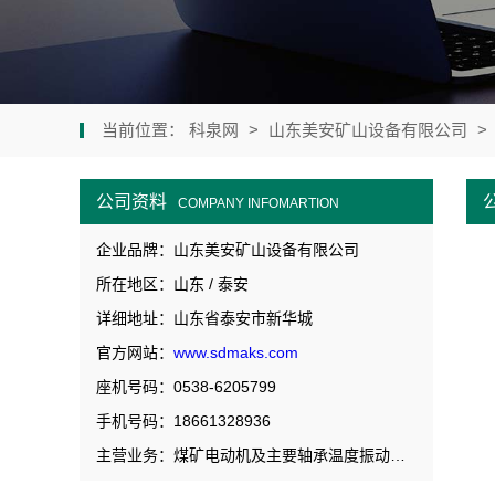
当前位置：
科泉网
>
山东美安矿山设备有限公司
>
公司资料
COMPANY INFOMARTION
企业品牌：山东美安矿山设备有限公司
所在地区：山东 / 泰安
详细地址：山东省泰安市新华城
官方网站：
www.sdmaks.com
座机号码：0538-6205799
手机号码：18661328936
主营业务：煤矿电动机及主要轴承温度振动在线监测装置|井下电机车激光雷达40米防相撞视频监测装置|无轨胶轮车失速保护柔性拦截装置|煤矿轨道运输监控电机车UWB定位|煤矿电机车无人驾驶|煤矿设备故障诊断健康管理系统|电机车保护综合保护视频监控装置|提升机闸瓦间隙在线监测装置|煤矿车载式甲烷断电仪|煤矿机车防追尾报警器