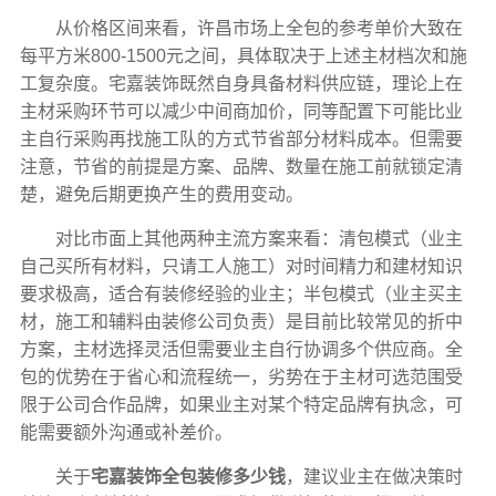
从价格区间来看，许昌市场上全包的参考单价大致在
每平方米800-1500元之间，具体取决于上述主材档次和施
工复杂度。宅嘉装饰既然自身具备材料供应链，理论上在
主材采购环节可以减少中间商加价，同等配置下可能比业
主自行采购再找施工队的方式节省部分材料成本。但需要
注意，节省的前提是方案、品牌、数量在施工前就锁定清
楚，避免后期更换产生的费用变动。
对比市面上其他两种主流方案来看：清包模式（业主
自己买所有材料，只请工人施工）对时间精力和建材知识
要求极高，适合有装修经验的业主；半包模式（业主买主
材，施工和辅料由装修公司负责）是目前比较常见的折中
方案，主材选择灵活但需要业主自行协调多个供应商。全
包的优势在于省心和流程统一，劣势在于主材可选范围受
限于公司合作品牌，如果业主对某个特定品牌有执念，可
能需要额外沟通或补差价。
关于
宅嘉装饰全包装修多少钱
，建议业主在做决策时