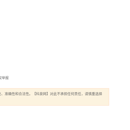
权举报
性、准确性和合法性。【科泉网】对此不承担任何责任，请慎重选择